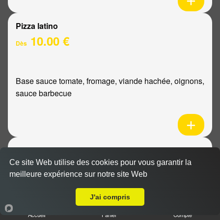
Pizza latino
10.00 €
Dès
Base sauce tomate, fromage, viande hachée, oignons,
sauce barbecue
Pizza mexicaine
10.00 €
Ce site Web utilise des cookies pour vous garantir la
Dès
meilleure expérience sur notre site Web
Livraison sur Cormontreuil
J'ai compris
Base sauce tomate, fromage, poulet, pommes de
Accueil
Panier
Compte
terre, ananas, sauce barbecue