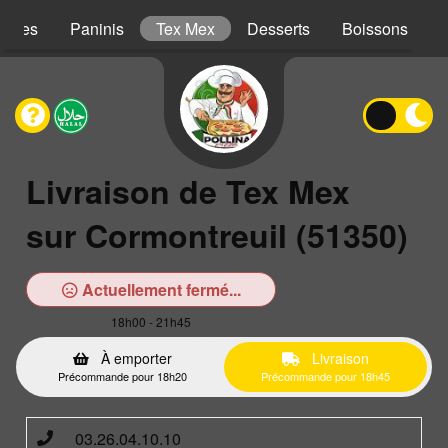
iches
Paninis
Tex Mex
Desserts
Boissons
Livraison de Tex Mex
sur Cormontreuil (51350)
Actuellement fermé...
18h00 - 21h45
À emporter
Livraison
Précommande pour 18h20
Précommande pour 18h45
03.26.04.10.10