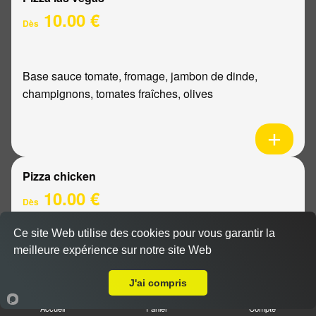
10.00 €
Dès
Base sauce tomate, fromage, jambon de dinde,
champignons, tomates fraîches, olives
Pizza chicken
10.00 €
Dès
Ce site Web utilise des cookies pour vous garantir la
meilleure expérience sur notre site Web
Base sauce tomate, fromage, poulet, poivrons,
Livraison sur Reims Europe
oignons
J'ai compris
Accueil
Panier
Compte