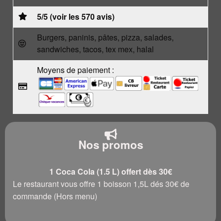
5/5 (voir les 570 avis)
Burgers, paninis, pâtes, pizza, salades,
sandwiches, tacos, tex mex, halal
Moyens de paiement :
Nos promos
1 Coca Cola (1.5 L) offert dès 30€
Le restaurant vous offre 1 boisson 1,5L dés 30€ de
commande (Hors menu)