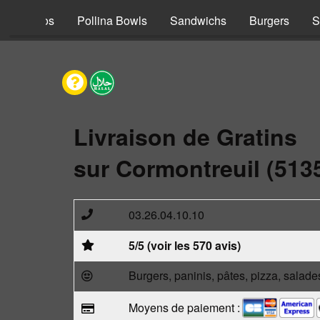
s
Tacos
Pollina Bowls
Sandwichs
Burgers
S
Livraison de Gratins
sur Cormontreuil (513
03.26.04.10.10
5/5 (voir les 570 avis)
Burgers, paninis, pâtes, pizza, salade
Moyens de paiement :