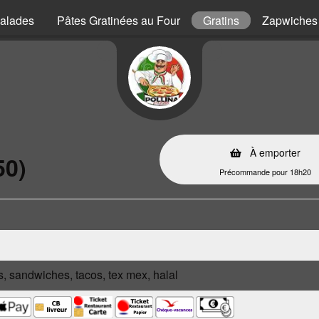
alades
Pâtes Gratinées au Four
Gratins
Zapwiches
À emporter
50)
Précommande pour 18h20
s, sandwiches, tacos, tex mex, halal