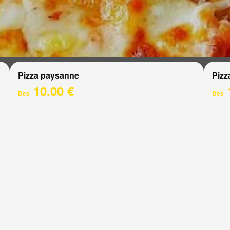
Pizza paysanne
Pizz
10.00 €
Dès
Dès