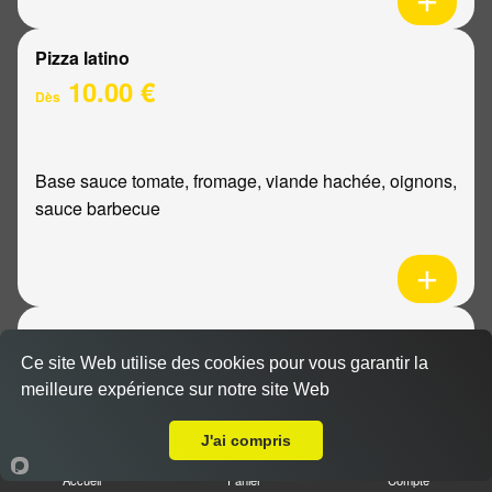
Pizza latino
10.00 €
Dès
Base sauce tomate, fromage, viande hachée, oignons,
sauce barbecue
Pizza mexicaine
10.00 €
Ce site Web utilise des cookies pour vous garantir la
Dès
meilleure expérience sur notre site Web
Livraison sur Cormontreuil
J'ai compris
Base sauce tomate, fromage, poulet, pommes de
Accueil
Panier
Compte
terre, ananas, sauce barbecue