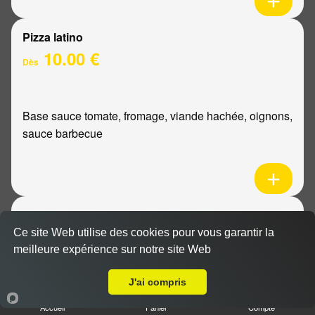
Pizza latino
10.00 €
Dès
Base sauce tomate, fromage, viande hachée, oignons,
sauce barbecue
Pizza mexicaine
10.00 €
Ce site Web utilise des cookies pour vous garantir la
Dès
meilleure expérience sur notre site Web
Livraison sur Cormontreuil
J'ai compris
Base sauce tomate, fromage, poulet, pommes de
Accueil
Panier
Compte
terre, ananas, sauce barbecue