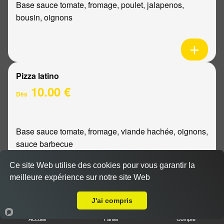
Base sauce tomate, fromage, poulet, jalapenos,
bousin, oignons
Pizza latino
10.00 €
Dès
Base sauce tomate, fromage, viande hachée, oignons,
sauce barbecue
Ce site Web utilise des cookies pour vous garantir la
meilleure expérience sur notre site Web
Livraison sur Cormontreuil
Pizza mexicaine
J'ai compris
10.00 €
Accueil
Panier
Compte
Dès