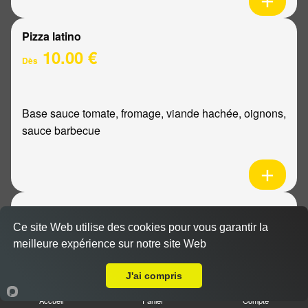
Pizza latino
10.00 €
Dès
Base sauce tomate, fromage, viande hachée, oignons,
sauce barbecue
Pizza mexicaine
10.00 €
Ce site Web utilise des cookies pour vous garantir la
Dès
meilleure expérience sur notre site Web
Livraison sur Cormontreuil
J'ai compris
Base sauce tomate, fromage, poulet, pommes de
Accueil
Panier
Compte
terre, ananas, sauce barbecue