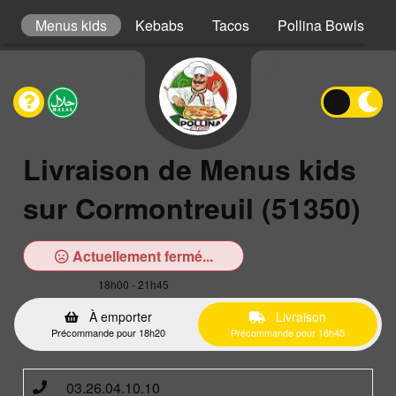
er
Menus kids
Kebabs
Tacos
Pollina Bowls
Livraison de Menus kids
sur Cormontreuil (51350)
Actuellement fermé...
18h00 - 21h45
À emporter
Livraison
Précommande pour 18h20
Précommande pour 18h45
03.26.04.10.10