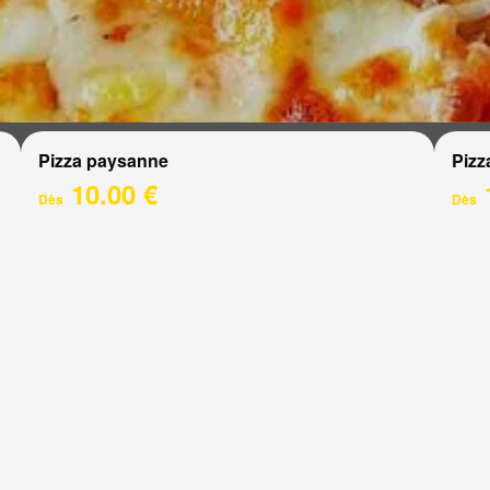
Pizza paysanne
Pizz
10.00 €
Dès
Dès