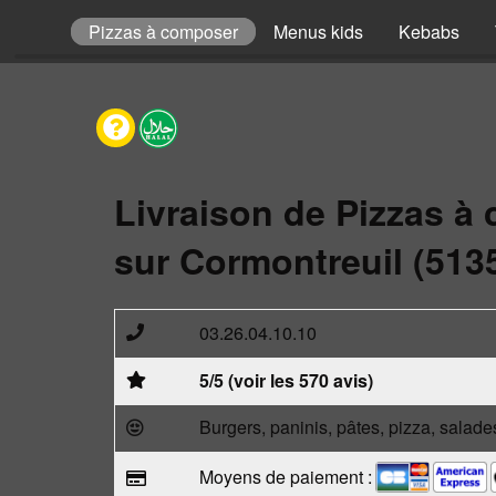
Pizzas
Pizzas à composer
Menus kids
Kebabs
Livraison de Pizzas à
sur Cormontreuil (513
03.26.04.10.10
5/5 (voir les 570 avis)
Burgers, paninis, pâtes, pizza, salade
Moyens de paiement :