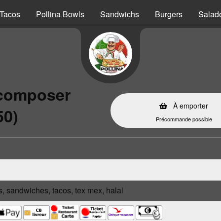
Tacos
Pollina Bowls
Sandwichs
Burgers
Salad
 composer
À emporter
50)
Précommande possible
s, sandwiches, tacos, tex mex, halal