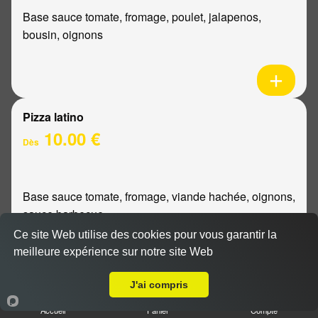
Base sauce tomate, fromage, poulet, jalapenos,
bousin, oignons
Pizza latino
10.00 €
Dès
Base sauce tomate, fromage, viande hachée, oignons,
sauce barbecue
Ce site Web utilise des cookies pour vous garantir la
meilleure expérience sur notre site Web
A Emporter sur Cormontreuil
J'ai compris
Pizza mexicaine
Accueil
Panier
Compte
10.00 €