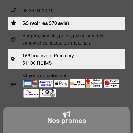
03.26.04.10.10
5/5 (voir les 570 avis)
Burgers, paninis, pâtes, pizza, salades,
sandwiches, tacos, tex mex, halal
168 boulevard Pommery
51100 REIMS
Moyens de paiement :
Nos promos