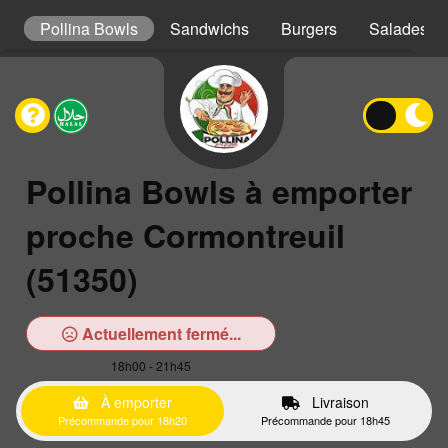
s
Pollina Bowls
Sandwichs
Burgers
Salades
Pollina Bowls à emporter
proche Cormontreuil
(51350)
Actuellement fermé...
18h00 - 21h45
À emporter
Livraison
Précommande pour 18h20
Précommande pour 18h45