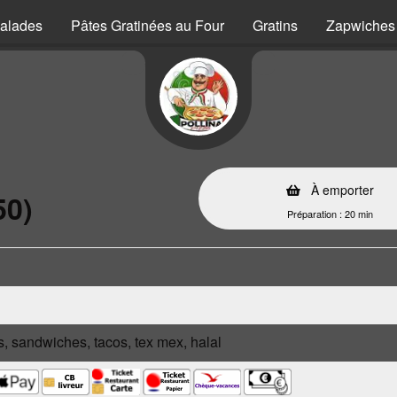
alades
Pâtes Gratinées au Four
Gratins
Zapwiches
À emporter
50)
Préparation : 20 min
s, sandwiches, tacos, tex mex, halal