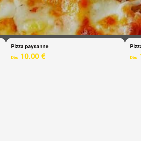
Pizza paysanne
Pizz
10.00 €
Dès
Dès