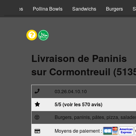
s
Tacos
Pollina Bowls
Sandwichs
Burgers
S
Livraison de Paninis
sur Cormontreuil (513
03.26.04.10.10
5/5 (voir les 570 avis)
Burgers, paninis, pâtes, pizza, salade
Moyens de paiement :