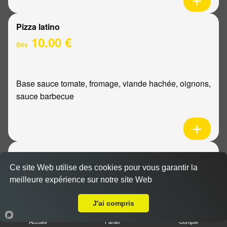
Pizza latino
10.00 €
Dès
Base sauce tomate, fromage, viande hachée, oignons,
sauce barbecue
Pizza mexicaine
10.00 €
Ce site Web utilise des cookies pour vous garantir la
Dès
meilleure expérience sur notre site Web
Livraison sur Reims Wilson
J'ai compris
Base sauce tomate, fromage, poulet, pommes de
Accueil
Panier
Compte
terre, ananas, sauce barbecue