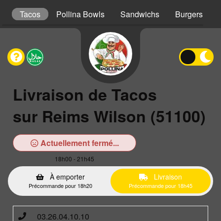
s
Tacos
Pollina Bowls
Sandwichs
Burgers
Livraison de Tacos
sur Reims Wilson (51100)
Actuellement fermé...
18h00 - 21h45
À emporter
Livraison
Précommande pour 18h20
Précommande pour 18h45
03.26.04.10.10