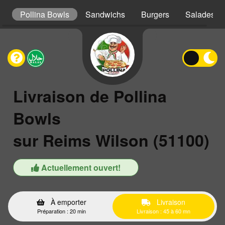
s
Pollina Bowls
Sandwichs
Burgers
Salades
Livraison de Pollina
Bowls
sur Reims Wilson (51100)
Actuellement ouvert!
À emporter
Livraison
Préparation : 20 min
Livraison : 45 à 60 mn