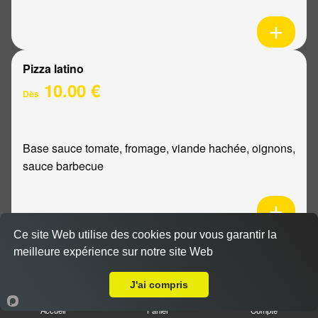
Pizza latino
10.00 €
Dès
Base sauce tomate, fromage, viande hachée, oignons,
sauce barbecue
Ce site Web utilise des cookies pour vous garantir la
Pizza mexicaine
meilleure expérience sur notre site Web
Livraison sur Reims Wilson
10.00 €
Dès
J'ai compris
Accueil
Panier
Compte