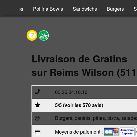
s
Tacos
Pollina Bowls
Sandwichs
Burgers
S
Livraison de Gratins
sur Reims Wilson (511
03.26.04.10.10
5/5 (voir les 570 avis)
Burgers, paninis, pâtes, pizza, salade
Moyens de paiement :