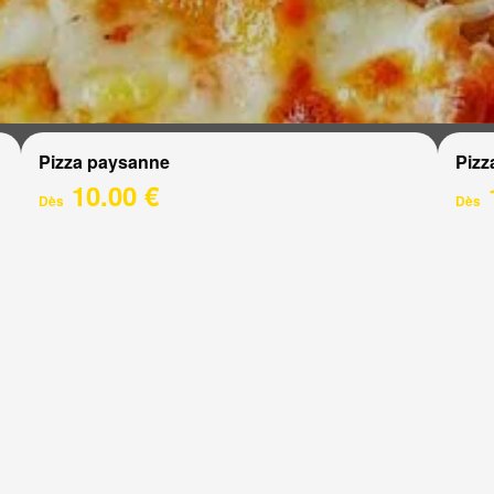
Pizza paysanne
Pizz
10.00 €
Dès
Dès