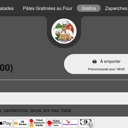
alades
Pâtes Gratinées au Four
Gratins
Zapwiches
À emporter
00)
Précommande pour 18h20
s, sandwiches, tacos, tex mex, halal