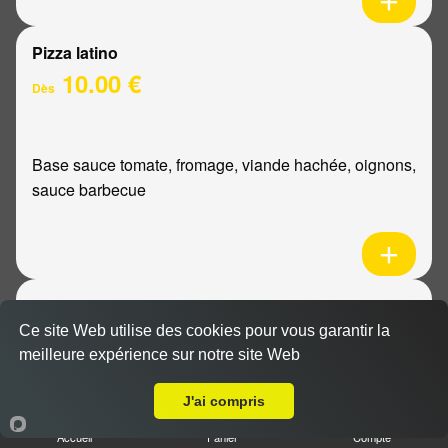
Pizza latino
10.00 €
Dès
Base sauce tomate, fromage, viande hachée, oignons,
sauce barbecue
Pizza mexicaine
10.00 €
Ce site Web utilise des cookies pour vous garantir la
Dès
meilleure expérience sur notre site Web
Livraison sur Reims Wilson
J'ai compris
Base sauce tomate, fromage, poulet, pommes de
Accueil
Panier
Compte
terre, ananas, sauce barbecue