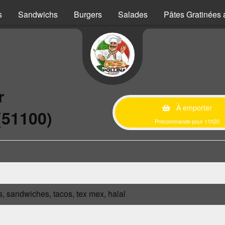
s
Sandwichs
Burgers
Salades
Pâtes Gratinées 
r
À emporter
(51100)
Précommande pour 11h20
s, sandwiches, tacos, tex mex, halal