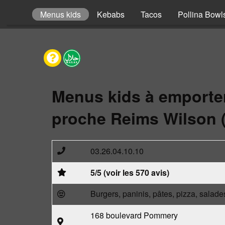
omposer
Menus kids
Kebabs
Tacos
Pollina Bowl
Menus kids à emporte
proche Reims Wilson 
03.26.04.10.10
5/5 (voir les 570 avis)
Burgers, paninis, pâtes, pizza, salade
168 boulevard Pommery