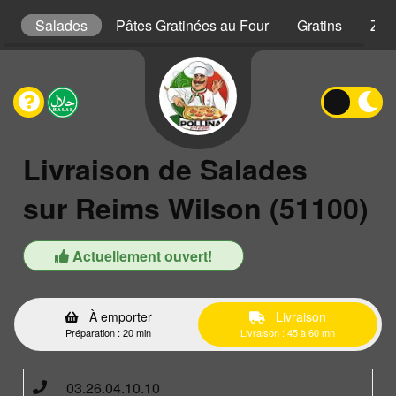
s
Salades
Pâtes Gratinées au Four
Gratins
Zap
Livraison de Salades
sur Reims Wilson (51100)
Actuellement ouvert!
À emporter
Livraison
Préparation : 20 min
Livraison : 45 à 60 mn
03.26.04.10.10