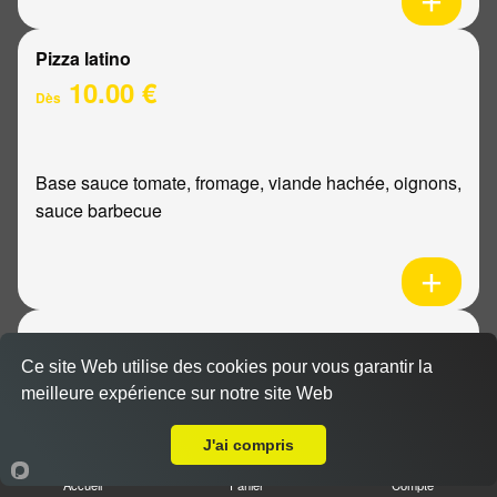
Pizza latino
10.00 €
Dès
Base sauce tomate, fromage, viande hachée, oignons,
sauce barbecue
Pizza mexicaine
10.00 €
Ce site Web utilise des cookies pour vous garantir la
Dès
meilleure expérience sur notre site Web
Livraison sur Reims Wilson
J'ai compris
Base sauce tomate, fromage, poulet, pommes de
Accueil
Panier
Compte
terre, ananas, sauce barbecue