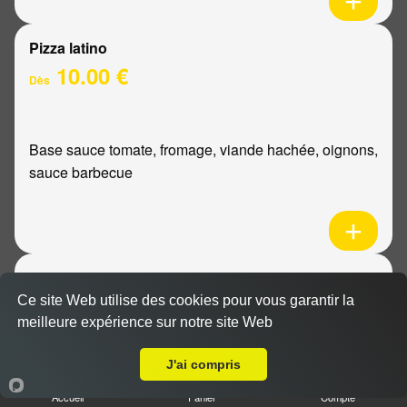
Pizza latino
10.00 €
Dès
Base sauce tomate, fromage, viande hachée, oignons,
sauce barbecue
Pizza mexicaine
10.00 €
Ce site Web utilise des cookies pour vous garantir la
Dès
meilleure expérience sur notre site Web
Livraison sur Reims Mairie
J'ai compris
Base sauce tomate, fromage, poulet, pommes de
Accueil
Panier
Compte
terre, ananas, sauce barbecue