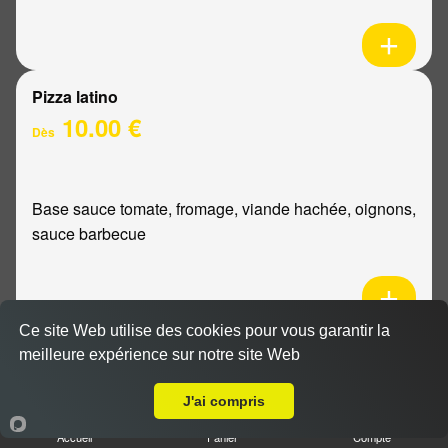
Pizza latino
10.00 €
Dès
Base sauce tomate, fromage, viande hachée, oignons,
sauce barbecue
Ce site Web utilise des cookies pour vous garantir la
Pizza mexicaine
meilleure expérience sur notre site Web
Livraison sur Reims Mairie
10.00 €
Dès
J'ai compris
Accueil
Panier
Compte