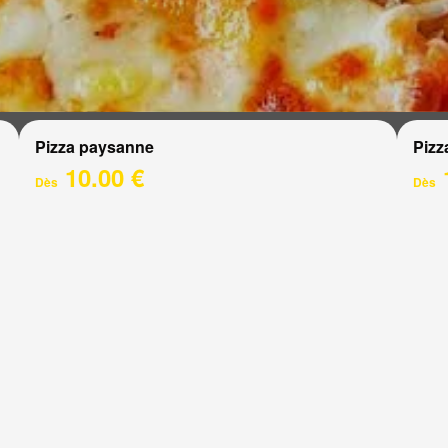
Pizza paysanne
Pizz
10.00 €
Dès
Dès