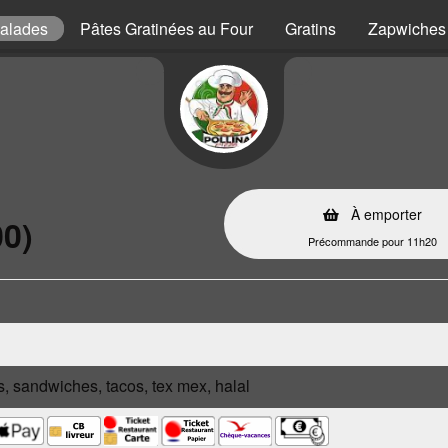
alades
Pâtes Gratinées au Four
Gratins
Zapwiches
À emporter
00)
Précommande pour 11h20
s, sandwiches, tacos, tex mex, halal