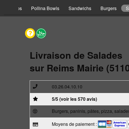
s
Tacos
Pollina Bowls
Sandwichs
Burgers
S
Livraison de Salades
sur Reims Mairie (511
03.26.04.10.10
5/5 (voir les 570 avis)
Burgers, paninis, pâtes, pizza, salade
Moyens de paiement :