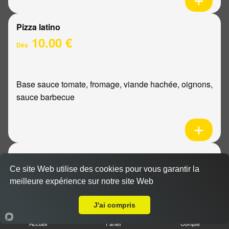
Pizza latino
10.00 €
Dès
Base sauce tomate, fromage, viande hachée, oignons,
sauce barbecue
Pizza mexicaine
10.00 €
Ce site Web utilise des cookies pour vous garantir la
Dès
meilleure expérience sur notre site Web
Livraison sur Reims Mairie
J'ai compris
Base sauce tomate, fromage, poulet, pommes de
Accueil
Panier
Compte
terre, ananas, sauce barbecue