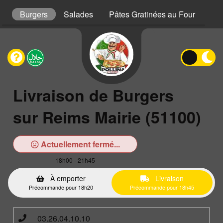
s
Burgers
Salades
Pâtes Gratinées au Four
Gra
Livraison de Burgers
sur Reims Mairie (51100)
Actuellement fermé...
18h00 - 21h45
À emporter
Livraison
Précommande pour 18h20
Précommande pour 18h45
03.26.04.10.10