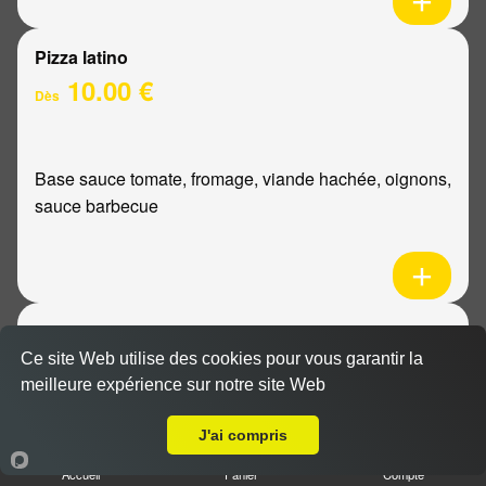
Pizza latino
10.00 €
Dès
Base sauce tomate, fromage, viande hachée, oignons,
sauce barbecue
Pizza mexicaine
10.00 €
Ce site Web utilise des cookies pour vous garantir la
Dès
meilleure expérience sur notre site Web
Livraison sur Reims Mairie
J'ai compris
Base sauce tomate, fromage, poulet, pommes de
Accueil
Panier
Compte
terre, ananas, sauce barbecue