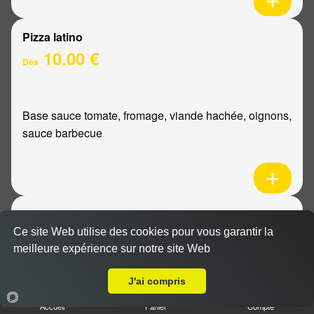
Pizza latino
10.00 €
Dès
Base sauce tomate, fromage, viande hachée, oignons,
sauce barbecue
Pizza mexicaine
10.00 €
Ce site Web utilise des cookies pour vous garantir la
Dès
meilleure expérience sur notre site Web
Livraison sur Reims Mairie
J'ai compris
Base sauce tomate, fromage, poulet, pommes de
Accueil
Panier
Compte
terre, ananas, sauce barbecue