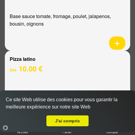
Base sauce tomate, fromage, poulet, jalapenos,
bousin, oignons
Pizza latino
10.00 €
Dès
Base sauce tomate, fromage, viande hachée, oignons,
sauce barbecue
Ce site Web utilise des cookies pour vous garantir la
meilleure expérience sur notre site Web
Livraison sur Reims Châtillons
J'ai compris
Accueil
Panier
Compte