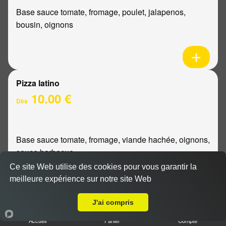
Base sauce tomate, fromage, poulet, jalapenos,
bousin, oignons
Pizza latino
10.00 €
Dès
Base sauce tomate, fromage, viande hachée, oignons,
sauce barbecue
Ce site Web utilise des cookies pour vous garantir la
meilleure expérience sur notre site Web
A Emporter sur Reims Châtillons
J'ai compris
Pizza mexicaine
Accueil
Panier
Compte
10.00 €