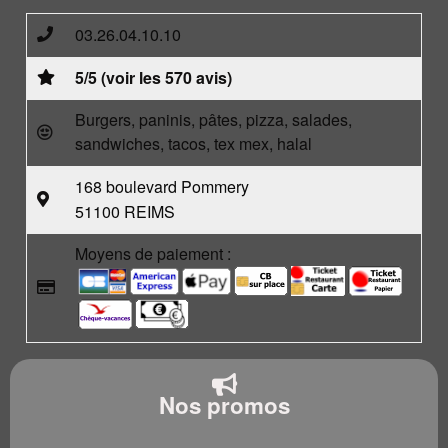
03.26.04.10.10
5/5 (voir les 570 avis)
Burgers, paninis, pâtes, pizza, salades,
sandwiches, tacos, tex mex, halal
168 boulevard Pommery
51100 REIMS
Moyens de paiement :
Nos promos