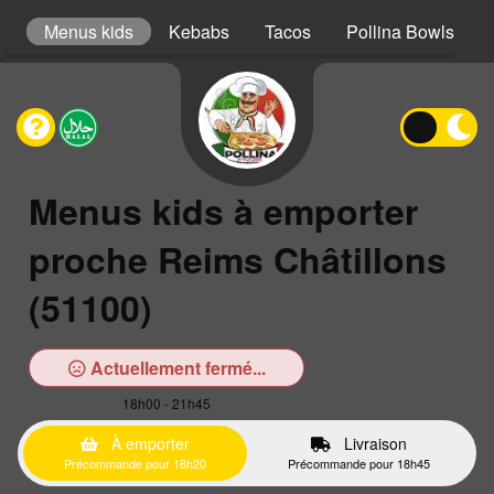
er
Menus kids
Kebabs
Tacos
Pollina Bowls
Menus kids à emporter
proche Reims Châtillons
(51100)
Actuellement fermé...
18h00 - 21h45
À emporter
Livraison
Précommande pour 18h20
Précommande pour 18h45