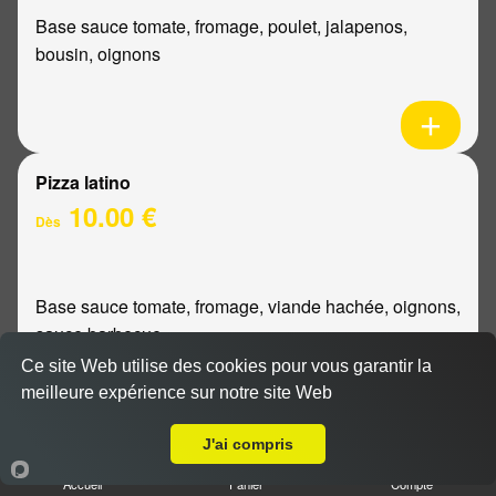
Base sauce tomate, fromage, poulet, jalapenos,
bousin, oignons
Pizza latino
10.00 €
Dès
Base sauce tomate, fromage, viande hachée, oignons,
sauce barbecue
Ce site Web utilise des cookies pour vous garantir la
meilleure expérience sur notre site Web
A Emporter sur Reims Châtillons
J'ai compris
Pizza mexicaine
Accueil
Panier
Compte
10.00 €