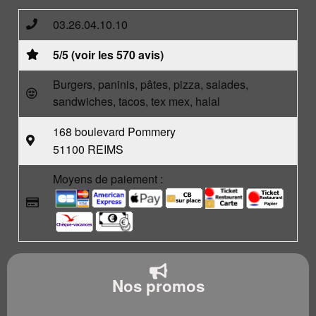
03.26.04.10.10
5/5 (voir les 570 avis)
Burgers, paninis, pâtes, pizza, salades,
sandwiches, tacos, tex mex, halal
168 boulevard Pommery
51100 REIMS
Moyens de paiement :
Nos promos