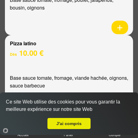
bousin, oignons
Pizza latino
10.00 €
Dès
Base sauce tomate, fromage, viande hachée, oignons,
sauce barbecue
Ce site Web utilise des cookies pour vous garantir la
meilleure expérience sur notre site Web
Livraison sur Reims Châtillons
Pizza mexicaine
J'ai compris
10.00 €
Dès
Accueil
Panier
Compte