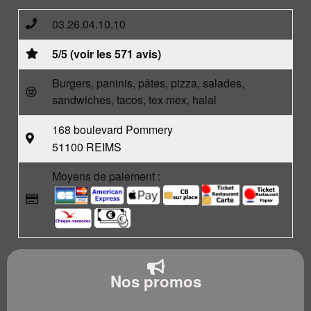
03.26.04.10.10
5/5 (voir les 571 avis)
Burgers, paninis, pâtes, pizza, salades,
sandwiches, tacos, tex mex, halal
168 boulevard Pommery
51100 REIMS
Moyens de paiement :
Nos promos