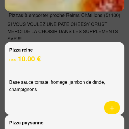
Pizzas à emporter proche Reims Châtillons (51100)
SI VOUS VOULEZ UNE PATE CHEESY CRUST
MERCI DE LA CHOISIR DANS LES SUPPLEMENTS
SVP !!!!
Pizza reine
10.00 €
Dès
Base sauce tomate, fromage, jambon de dinde,
champignons
Pizza paysanne