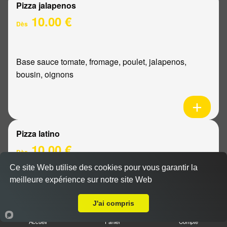
Pizza jalapenos
10.00 €
Dès
Base sauce tomate, fromage, poulet, jalapenos,
bousin, oignons
Pizza latino
10.00 €
Dès
Ce site Web utilise des cookies pour vous garantir la
meilleure expérience sur notre site Web
A Emporter sur Reims Châtillons
Base sauce tomate, fromage, viande hachée, oignons,
sauce barbecue
J'ai compris
Accueil
Panier
Compte