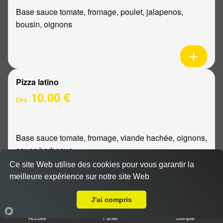
Base sauce tomate, fromage, poulet, jalapenos,
bousin, oignons
Pizza latino
10.00 €
Dès
Base sauce tomate, fromage, viande hachée, oignons,
sauce barbecue
Ce site Web utilise des cookies pour vous garantir la
meilleure expérience sur notre site Web
A Emporter sur Reims Châtillons
J'ai compris
Pizza mexicaine
Accueil
Panier
Compte
10.00 €