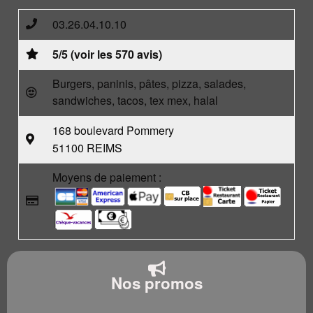
03.26.04.10.10
5/5 (voir les 570 avis)
Burgers, paninis, pâtes, pizza, salades,
sandwiches, tacos, tex mex, halal
168 boulevard Pommery
51100 REIMS
Moyens de paiement :
Nos promos