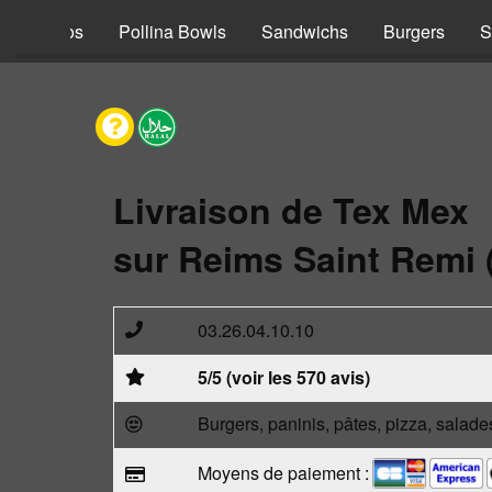
s
Tacos
Pollina Bowls
Sandwichs
Burgers
S
Livraison de Tex Mex
sur Reims Saint Remi 
03.26.04.10.10
5/5 (voir les 570 avis)
Burgers, paninis, pâtes, pizza, salade
Moyens de paiement :