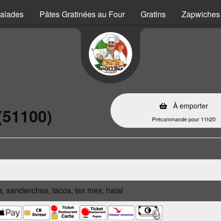
alades
Pâtes Gratinées au Four
Gratins
Zapwiches
À emporter
(51100)
Précommande pour 11h20
s, sandwiches, tacos, tex mex, halal