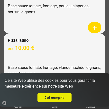
Base sauce tomate, fromage, poulet, jalapenos,
bousin, oignons
Pizza latino
10.00 €
Dès
Base sauce tomate, fromage, viande hachée, oignons,
sauce barbecue
Ce site Web utilise des cookies pour vous garantir la
meilleure expérience sur notre site Web
A Emporter sur Reims Saint Remi
J'ai compris
Pizza mexicaine
Accueil
Panier
Compte
10.00 €