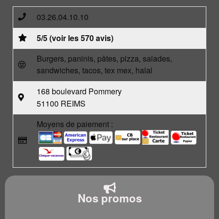
03.26.04.10.10
5/5 (voir les 570 avis)
Burgers, paninis, pâtes, pizza, salades,
sandwiches, tacos, tex mex, halal
168 boulevard Pommery
51100 REIMS
Moyens de paiement :
Nos promos