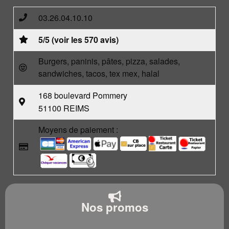
03.26.04.10.10
5/5 (voir les 570 avis)
Burgers, paninis, pâtes, pizza, salades,
sandwiches, tacos, tex mex, halal
168 boulevard Pommery
51100 REIMS
Moyens de paiement :
Nos promos