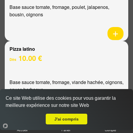
Base sauce tomate, fromage, poulet, jalapenos,
bousin, oignons
Pizza latino
10.00 €
Dès
Base sauce tomate, fromage, viande hachée, oignons,
sauce barbecue
Ce site Web utilise des cookies pour vous garantir la
meilleure expérience sur notre site Web
A Emporter sur Reims Saint Remi
J'ai compris
Pizza mexicaine
Accueil
Panier
Compte
10.00 €