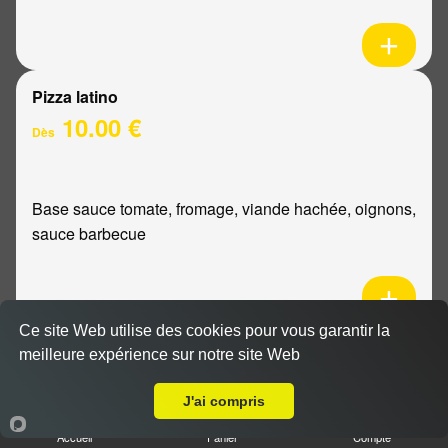
Pizza latino
10.00 €
Dès
Base sauce tomate, fromage, viande hachée, oignons,
sauce barbecue
Ce site Web utilise des cookies pour vous garantir la
Pizza mexicaine
meilleure expérience sur notre site Web
Livraison sur Reims Saint Remi
10.00 €
Dès
J'ai compris
Accueil
Panier
Compte