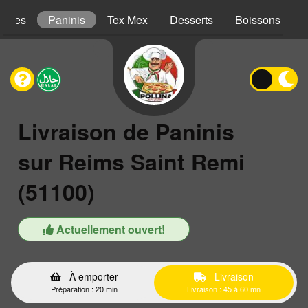
iches
Paninis
Tex Mex
Desserts
Boissons
Livraison de Paninis
sur Reims Saint Remi
(51100)
Actuellement ouvert!
À emporter
Livraison
Préparation : 20 min
Livraison : 45 à 60 mn