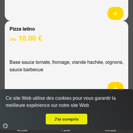
Pizza latino
10.00 €
Dès
Base sauce tomate, fromage, viande hachée, oignons,
sauce barbecue
Ce site Web utilise des cookies pour vous garantir la
Pizza mexicaine
meilleure expérience sur notre site Web
Livraison sur Reims Saint Remi
10.00 €
Dès
J'ai compris
Accueil
Panier
Compte