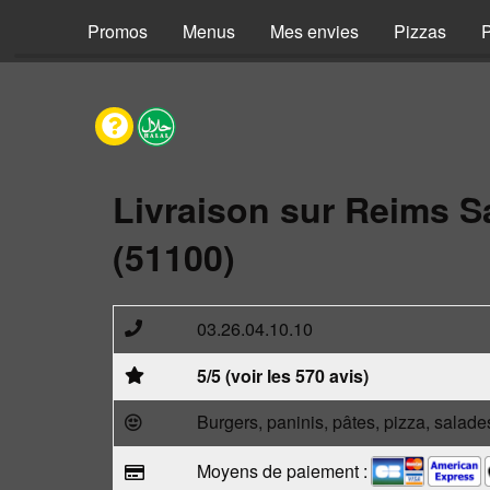
Promos
Menus
Mes envies
Pizzas
P
Livraison sur Reims S
(51100)
03.26.04.10.10
5/5 (voir les 570 avis)
Burgers, paninis, pâtes, pizza, salade
Moyens de paiement :