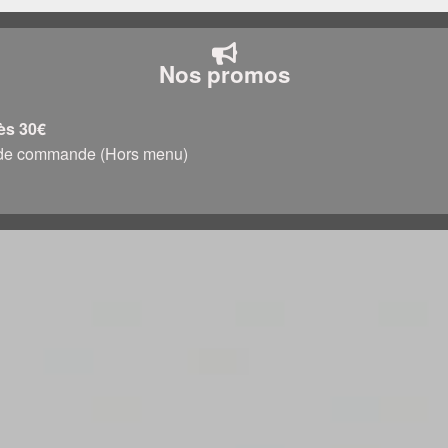
Nos promos
dès 30€
0€ de commande (Hors menu)