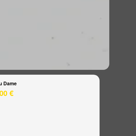
u Dame
00 €