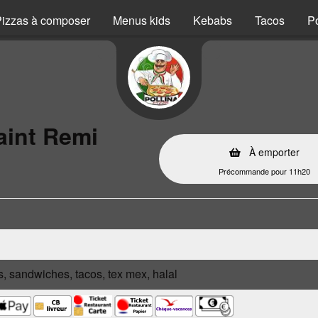
izzas à composer
Menus kids
Kebabs
Tacos
P
aint Remi
À emporter
Précommande pour 11h20
s, sandwiches, tacos, tex mex, halal