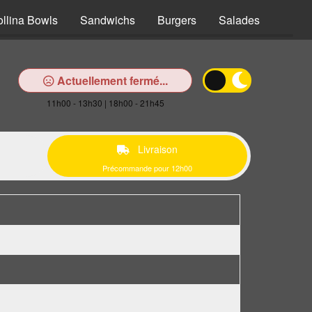
ollina Bowls
Sandwichs
Burgers
Salades
Pâtes
Actuellement fermé...
11h00 - 13h30 | 18h00 - 21h45
Livraison
Précommande pour 12h00