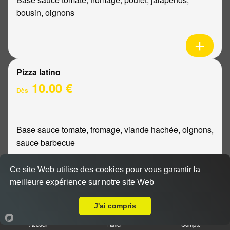
bousin, oignons
Pizza latino
10.00 €
Dès
Base sauce tomate, fromage, viande hachée, oignons,
sauce barbecue
Ce site Web utilise des cookies pour vous garantir la
meilleure expérience sur notre site Web
Livraison sur Reims Murigny
Pizza mexicaine
J'ai compris
10.00 €
Dès
Accueil
Panier
Compte