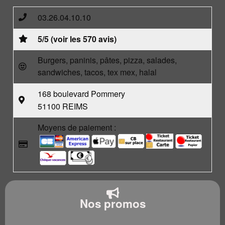
03.26.04.10.10
5/5 (voir les 570 avis)
Burgers, paninis, pâtes, pizza, salades,
sandwiches, tacos, tex mex, halal
168 boulevard Pommery
51100 REIMS
Moyens de paiement :
Nos promos