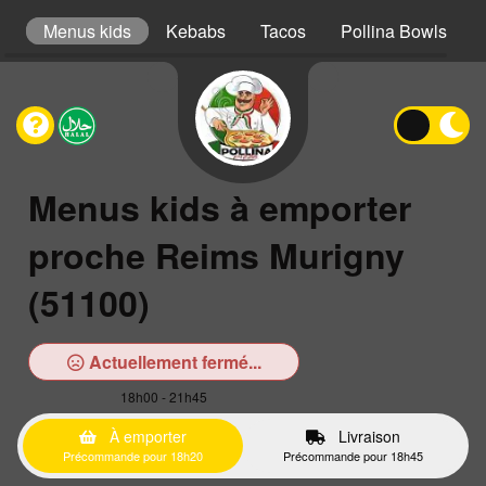
er
Menus kids
Kebabs
Tacos
Pollina Bowls
Menus kids à emporter
proche Reims Murigny
(51100)
Actuellement fermé...
18h00 - 21h45
À emporter
Livraison
Précommande pour 18h20
Précommande pour 18h45