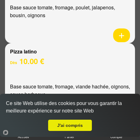
Base sauce tomate, fromage, poulet, jalapenos,
bousin, oignons
Pizza latino
10.00 €
Dès
Base sauce tomate, fromage, viande hachée, oignons,
sauce barbecue
Ce site Web utilise des cookies pour vous garantir la
meilleure expérience sur notre site Web
A Emporter sur Reims Murigny
J'ai compris
Pizza mexicaine
Accueil
Panier
Compte
10.00 €