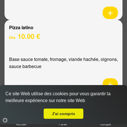
Pizza latino
10.00 €
Dès
Base sauce tomate, fromage, viande hachée, oignons,
sauce barbecue
Ce site Web utilise des cookies pour vous garantir la
Pizza mexicaine
meilleure expérience sur notre site Web
Livraison sur Reims Murigny
10.00 €
Dès
J'ai compris
Accueil
Panier
Compte