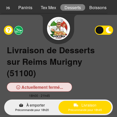
iches
Paninis
Tex Mex
Desserts
Boissons
Livraison de Desserts
sur Reims Murigny
(51100)
Actuellement fermé...
18h00 - 21h45
À emporter
Livraison
Précommande pour 18h20
Précommande pour 18h45