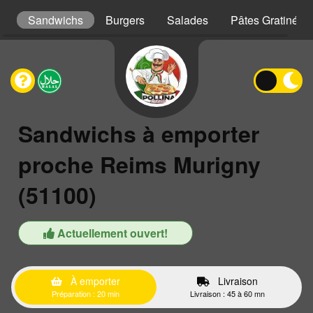
ls
Sandwichs
Burgers
Salades
Pâtes Gratinées
Sandwichs à emporter
proche Reims Murigny
(51100)
Actuellement ouvert!
À emporter
Livraison
Préparation : 20 min
Livraison : 45 à 60 mn