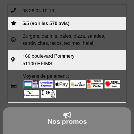
03.26.04.10.10
5/5 (voir les 570 avis)
Burgers, paninis, pâtes, pizza, salades,
sandwiches, tacos, tex mex, halal
168 boulevard Pommery
51100 REIMS
Moyens de paiement :
Nos promos