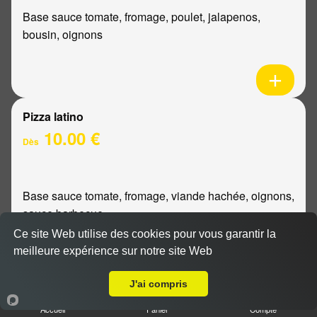
Base sauce tomate, fromage, poulet, jalapenos,
bousin, oignons
Pizza latino
10.00 €
Dès
Base sauce tomate, fromage, viande hachée, oignons,
sauce barbecue
Ce site Web utilise des cookies pour vous garantir la
meilleure expérience sur notre site Web
A Emporter sur Reims Murigny
J'ai compris
Pizza mexicaine
Accueil
Panier
Compte
10.00 €