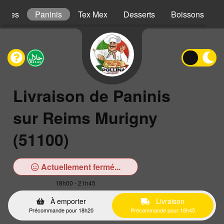
iches
Paninis
Tex Mex
Desserts
Boissons
Livraison de Paninis
sur Reims Murigny
(51100)
Actuellement fermé...
18h00 - 21h45
À emporter
Livraison
Précommande pour 18h20
Précommande pour 18h45