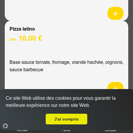
Pizza latino
10.00 €
Dès
Base sauce tomate, fromage, viande hachée, oignons,
sauce barbecue
Ce site Web utilise des cookies pour vous garantir la
Pizza mexicaine
meilleure expérience sur notre site Web
Livraison sur Reims Murigny
10.00 €
Dès
J'ai compris
Accueil
Panier
Compte