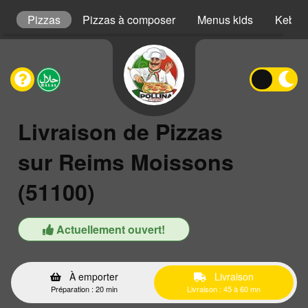
s
Pizzas
Pizzas à composer
Menus kids
Kebab
Livraison de Pizzas
sur Reims Moissons
(51100)
Actuellement ouvert!
À emporter
Livraison
Préparation : 20 min
Livraison : 45 à 60 mn