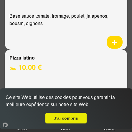
Base sauce tomate, fromage, poulet, jalapenos,
bousin, oignons
Pizza latino
10.00 €
Dès
Base sauce tomate, fromage, viande hachée, oignons,
sauce barbecue
Ce site Web utilise des cookies pour vous garantir la
meilleure expérience sur notre site Web
Livraison sur Reims Moissons
J'ai compris
Accueil
Panier
Compte