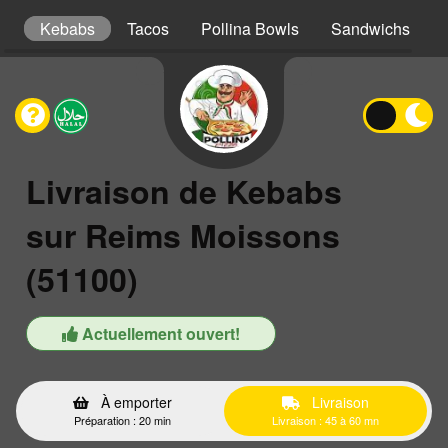
s
Kebabs
Tacos
Pollina Bowls
Sandwichs
Livraison de Kebabs
sur Reims Moissons
(51100)
Actuellement ouvert!
À emporter
Livraison
Préparation : 20 min
Livraison : 45 à 60 mn