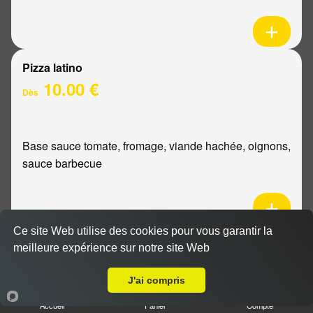
Pizza latino
10.00 €
Dès
Base sauce tomate, fromage, viande hachée, oignons,
sauce barbecue
Ce site Web utilise des cookies pour vous garantir la
Pizza mexicaine
meilleure expérience sur notre site Web
Livraison sur Reims Moissons
10.00 €
Dès
J'ai compris
Accueil
Panier
Compte