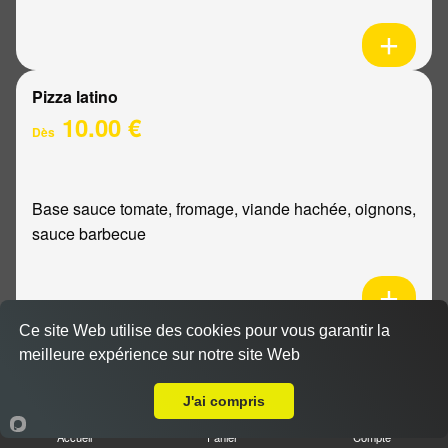
Pizza latino
10.00 €
Dès
Base sauce tomate, fromage, viande hachée, oignons,
sauce barbecue
Ce site Web utilise des cookies pour vous garantir la
Pizza mexicaine
meilleure expérience sur notre site Web
Livraison sur Reims Moissons
10.00 €
Dès
J'ai compris
Accueil
Panier
Compte