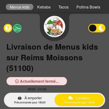
er
Menus kids
Kebabs
Tacos
Pollina Bowls
Livraison de Menus kids
sur Reims Moissons
(51100)
Actuellement fermé...
18h00 - 21h45
À emporter
Livraison
Précommande pour 18h20
Précommande pour 18h45