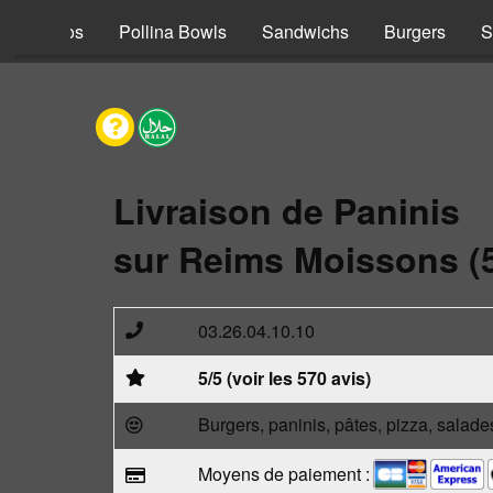
s
Tacos
Pollina Bowls
Sandwichs
Burgers
S
Livraison de Paninis
sur Reims Moissons (
03.26.04.10.10
5/5 (voir les 570 avis)
Burgers, paninis, pâtes, pizza, salade
Moyens de paiement :