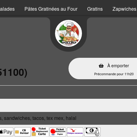
alades
Pâtes Gratinées au Four
Gratins
Zapwiches
À emporter
51100)
Précommande pour 11h20
s, sandwiches, tacos, tex mex, halal