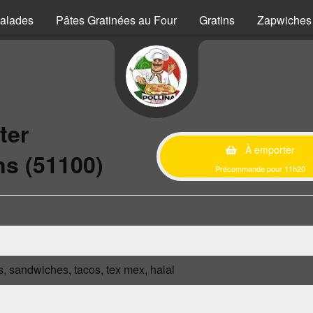
alades
Pâtes Gratinées au Four
Gratins
Zapwiches
ter
À emporter
s (51100)
Précommande pour 11h20
s, sandwiches, tacos, tex mex, halal