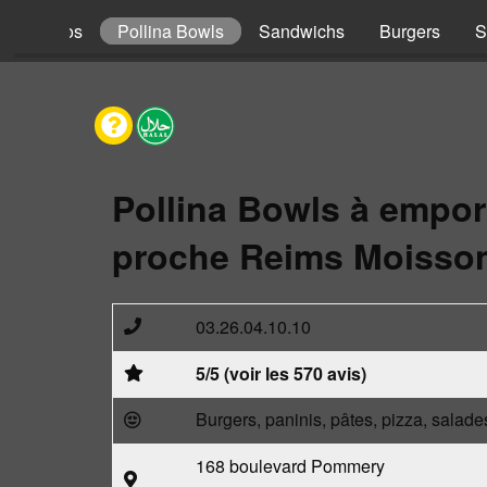
s
Tacos
Pollina Bowls
Sandwichs
Burgers
S
Pollina Bowls à empor
proche Reims Moisson
03.26.04.10.10
5/5 (voir les 570 avis)
Burgers, paninis, pâtes, pizza, salade
168 boulevard Pommery