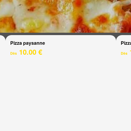
Pizza paysanne
Pizz
10.00 €
Dès
Dès