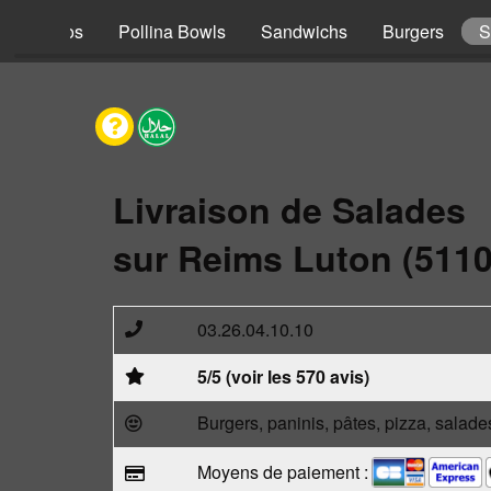
s
Tacos
Pollina Bowls
Sandwichs
Burgers
S
Livraison de Salades
sur Reims Luton (5110
03.26.04.10.10
5/5 (voir les 570 avis)
Burgers, paninis, pâtes, pizza, salade
Moyens de paiement :