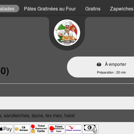
alades
Pâtes Gratinées au Four
Gratins
Zapwiches
À emporter
0)
Préparation : 20 min
s, sandwiches, tacos, tex mex, halal