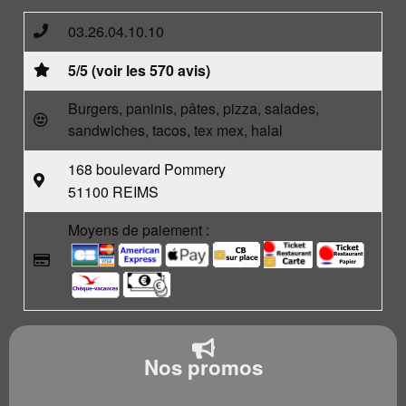
03.26.04.10.10
5/5 (voir les 570 avis)
Burgers, paninis, pâtes, pizza, salades,
sandwiches, tacos, tex mex, halal
168 boulevard Pommery
51100 REIMS
Moyens de paiement :
Nos promos