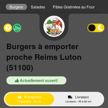
s
Burgers
Salades
Pâtes Gratinées au Four
Gra
Burgers à emporter
proche Reims Luton
(51100)
Actuellement ouvert!
À emporter
Livraison
Préparation : 20 min
Livraison : 45 à 60 mn