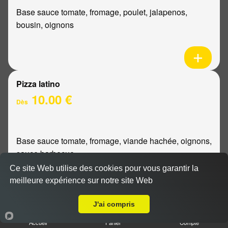
Base sauce tomate, fromage, poulet, jalapenos,
bousin, oignons
Pizza latino
10.00 €
Dès
Base sauce tomate, fromage, viande hachée, oignons,
sauce barbecue
Ce site Web utilise des cookies pour vous garantir la
meilleure expérience sur notre site Web
A Emporter sur Reims Luton
J'ai compris
Pizza mexicaine
Accueil
Panier
Compte
10.00 €