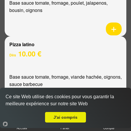
Base sauce tomate, fromage, poulet, jalapenos,
bousin, oignons
Pizza latino
10.00 €
Dès
Base sauce tomate, fromage, viande hachée, oignons,
sauce barbecue
Ce site Web utilise des cookies pour vous garantir la
meilleure expérience sur notre site Web
Livraison sur Reims Luton
Pizza mexicaine
J'ai compris
10.00 €
Accueil
Panier
Compte
Dès