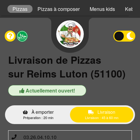
s
Pizzas
Pizzas à composer
Menus kids
Kebab
Livraison de Pizzas
sur Reims Luton (51100)
Actuellement ouvert!
À emporter
Livraison
Préparation : 20 min
Livraison : 45 à 60 mn
03.26.04.10.10