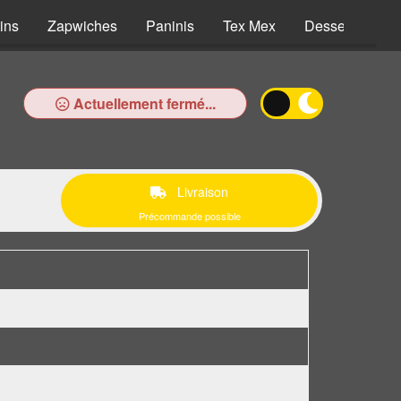
ins
Zapwiches
Paninis
Tex Mex
Desserts
B
Actuellement fermé...
Livraison
Précommande possible