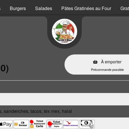
s
Burgers
Salades
Pâtes Gratinées au Four
Grat
À emporter
0)
Précommande possible
s, sandwiches, tacos, tex mex, halal