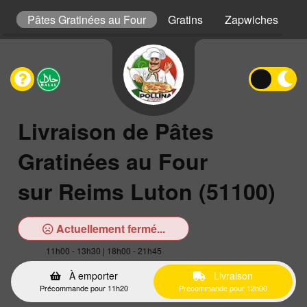
s
Pâtes Gratinées au Four
Gratins
Zapwiches
P
Livraison de Pâtes
Gratinées au Four
sur Reims Luton (51100)
Actuellement fermé...
11h00 - 13h30 | 18h00 - 21h45
À emporter
Livraison
Précommande pour 11h20
Précommande pour 12h00