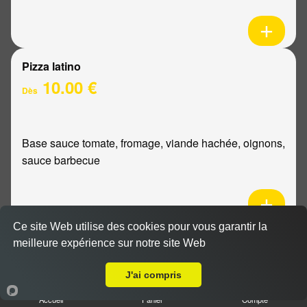
Pizza latino
10.00 €
Dès
Base sauce tomate, fromage, viande hachée, oignons,
sauce barbecue
Ce site Web utilise des cookies pour vous garantir la
Pizza mexicaine
meilleure expérience sur notre site Web
Livraison sur Reims Luton
10.00 €
Dès
J'ai compris
Accueil
Panier
Compte