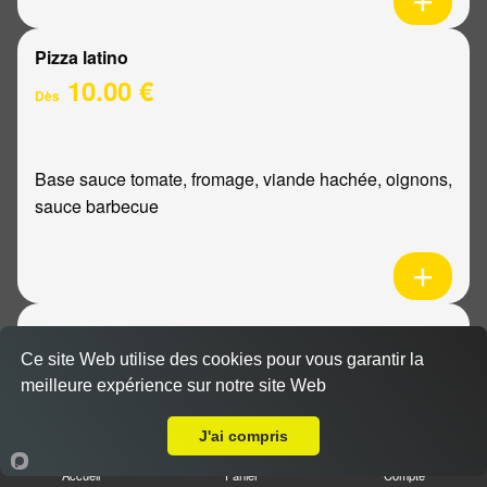
Pizza latino
10.00 €
Dès
Base sauce tomate, fromage, viande hachée, oignons,
sauce barbecue
Pizza mexicaine
10.00 €
Ce site Web utilise des cookies pour vous garantir la
Dès
meilleure expérience sur notre site Web
Livraison sur Reims Forum
J'ai compris
Base sauce tomate, fromage, poulet, pommes de
Accueil
Panier
Compte
terre, ananas, sauce barbecue